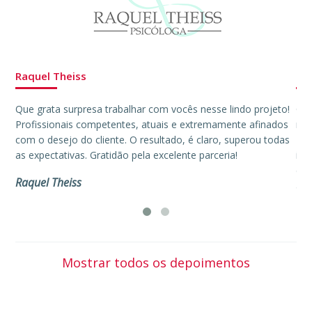
Raquel Theiss
Hos
Que grata surpresa trabalhar com vocês nesse lindo projeto!
Obr
Profissionais competentes, atuais e extremamente afinados
nos
com o desejo do cliente. O resultado, é claro, superou todas
Tra
as expectativas. Gratidão pela excelente parceria!
ime
des
Raquel Theiss
as 
são
Let
Mostrar todos os depoimentos