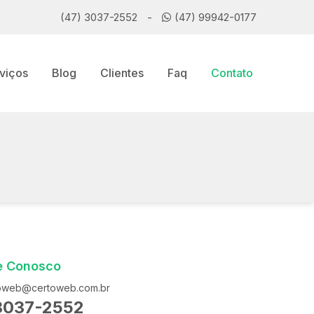
(47) 3037-2552
-
(47) 99942-0177
viços
Blog
Clientes
Faq
Contato
e Conosco
oweb@certoweb.com.br
3037-2552