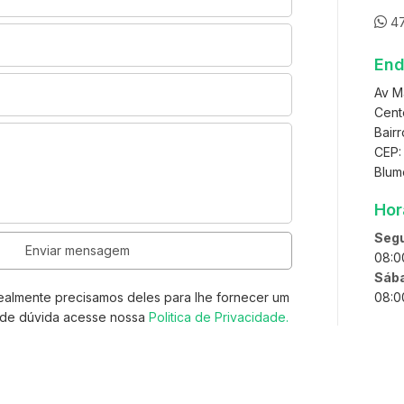
4
End
Av Ma
Cent
Bairr
CEP:
Blum
Hor
Segu
08:00
Sáb
ealmente precisamos deles para lhe fornecer um
08:0
o de dúvida acesse nossa
Politica de Privacidade.