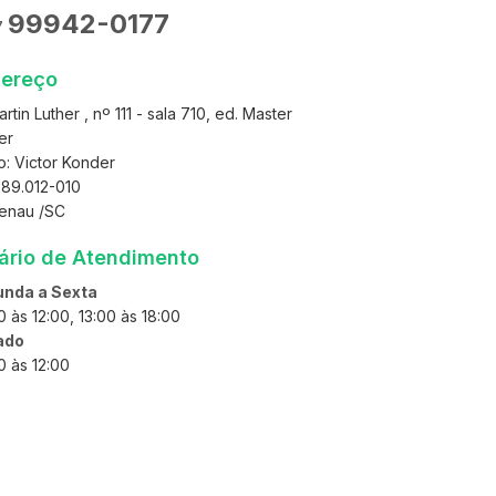
99942-0177
7
ereço
rtin Luther , nº 111 - sala 710, ed. Master
er
o: Victor Konder
 89.012-010
enau /SC
ário de Atendimento
nda a Sexta
 às 12:00, 13:00 às 18:00
ado
0 às 12:00