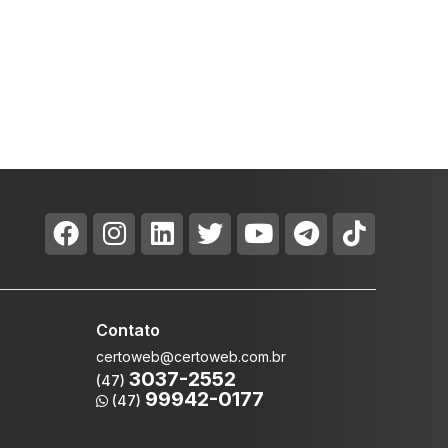
Contato
certoweb@certoweb.com.br
3037-2552
(47)
99942-0177
(47)