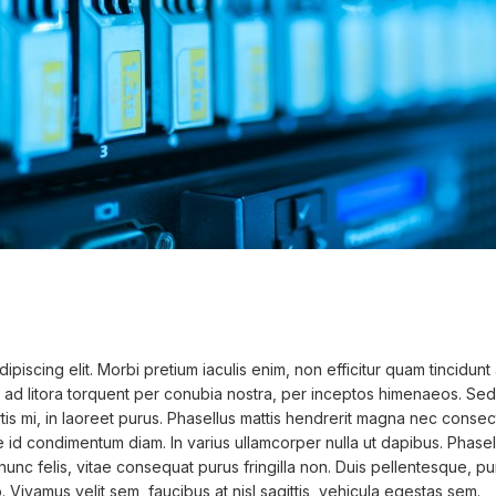
piscing elit. Morbi pretium iaculis enim, non efficitur quam tincidunt
squ ad litora torquent per conubia nostra, per inceptos himenaeos. Sed m
rtis mi, in laoreet purus. Phasellus mattis hendrerit magna nec consect
sce id condimentum diam. In varius ullamcorper nulla ut dapibus. Phasel
nunc felis, vitae consequat purus fringilla non. Duis pellentesque, puru
o. Vivamus velit sem, faucibus at nisl sagittis, vehicula egestas sem.