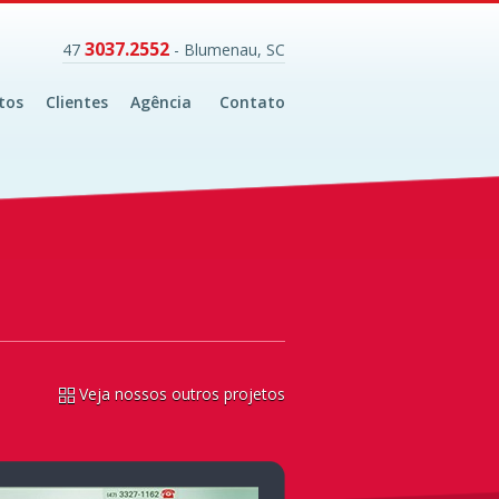
3037.2552
47
- Blumenau, SC
tos
Clientes
Agência
Contato
Veja nossos outros projetos