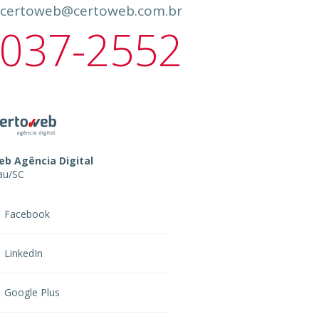
certoweb@certoweb.com.br
037-2552
b Agência Digital
au
/
SC
Facebook
LinkedIn
Google Plus