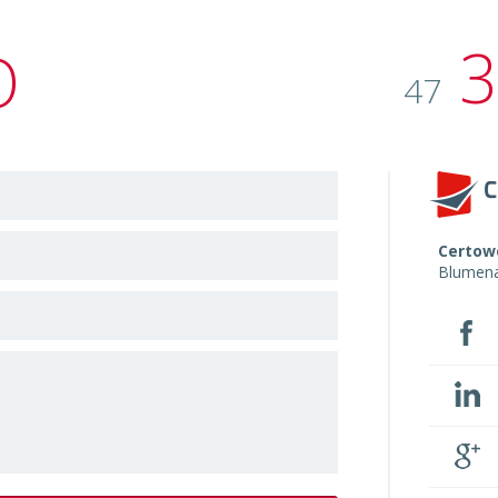
3
O
47
Certowe
Blumen