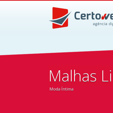
Malhas L
Moda Íntima