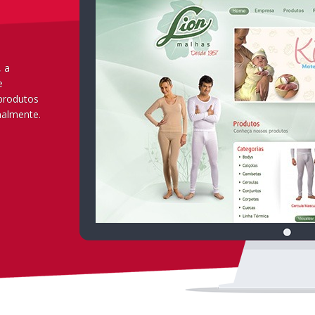
, a
e
produtos
nalmente.