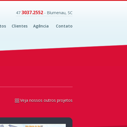
3037.2552
47
- Blumenau, SC
tos
Clientes
Agência
Contato
Veja nossos outros projetos