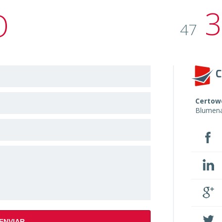
3
O
47
Certowe
Blumen
ENVIAR