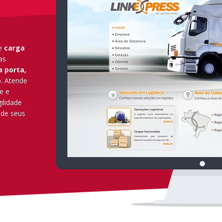
de
carga
as
a porta,
o
. Atende
e e
ilidade
 de seus